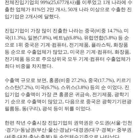
전체진입기업의 99%(25,677개사)를 이루었고 1개 나라에 수
출한 업체가 81%인 2만 개사, 50개 나라 이상으로 수출한 진
입기업은 2개사에 달했다.
진입기업이 가장 많이 진출한 나라는 중국(비중 14.7%), 미
국(11.3%), 일본(7.8%), 베트남(6.8%), 유럽연합(5.8%) 등 순
으로 1위 중국은 기계·컴퓨터, 전기제품, 플라스틱, 화장품
등 순으로 수출업체가 많았고, 미국은 기계·컴퓨터, 화장품,
전기제품 등으로 주요상위국 모두 기계·컴퓨터 수출업체가
최다 비중을 차지했다.
수출액 규모로 보면, 홍콩(비중 27.2%), 중국(17.7%), 키르기
스스탄(7.2%), 미국(6.7%), 스위스(3.8%) 등의 순 이었다. 진
입기업 수출액이 가장 큰 홍콩은 귀금속, 전기제품, 광학기
기 순으로 수출액이 많았고, 다음으로 중국은 광학기기편광
필름등, 동(구리), 광석 등이 뒤를 이었다.
한편 작년 수출시장 진입기업의 권역권은 수도권(서울·인천
·경기)>동남권(부산·울산·경남)>대경권(대구·경북)> 중부권
(세종·대전·충남·충북) 등 순업체수기준으로 나타났다.