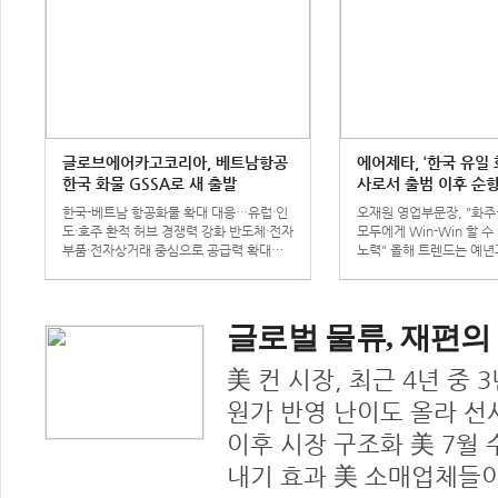
글로브에어카고코리아, 베트남항공
에어제타, ‘한국 유일
한국 화물 GSSA로 새 출발
사로서 출범 이후 순항
한국-베트남 항공화물 확대 대응…유럽·인
오재원 영업부문장, "화주
도·호주 환적 허브 경쟁력 강화 반도체·전자
모두에게 Win-Win 할 수
부품·전자상거래 중심으로 공급력 확대…
노력" 올해 트렌드는 예년
베트남 허브 활용한 환적 경쟁력 강화 글..
는 노선별로 상이한 거시 
고려한 빠른 의사 결정 및 
글로벌 물류, 재편의
美 컨 시장, 최근 4년 중
원가 반영 난이도 올라 선사
이후 시장 구조화 美 7월 
내기 효과 美 소매업체들이