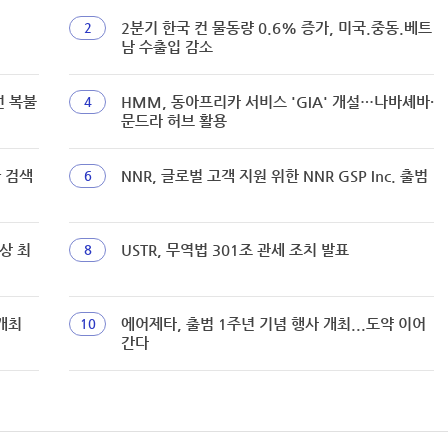
2분기 한국 컨 물동량 0.6% 증가, 미국.중동.베트
2
남 수출입 감소
선 복불
HMM, 동아프리카 서비스 'GIA' 개설…나바셰바·
4
문드라 허브 활용
짜 검색
NNR, 글로벌 고객 지원 위한 NNR GSP Inc. 출범
6
상 최
USTR, 무역법 301조 관세 조치 발표
8
개최
에어제타, 출범 1주년 기념 행사 개최...도약 이어
10
간다