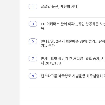
글로벌 물류, 재편의 시대
1
EU 이커머스 관세 여파...유럽 항공화물 노
3
복
델타항공, 2분기 화물매출 39% 증가...날
5
기능 추가
만사니요항 상반기 컨 처리량 10% 증가, 사
7
대 207만TEU
팬스타그룹 북극항로 시범운항 화주설명회 
9