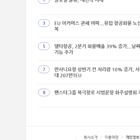
EU 이커머스 관세 여파...유럽 항공화물 노
3
복
델타항공, 2분기 화물매출 39% 증가...날
5
기능 추가
만사니요항 상반기 컨 처리량 10% 증가, 사
7
대 207만TEU
팬스타그룹 북극항로 시범운항 화주설명회 
9
회사소개
이용약관
개인정보