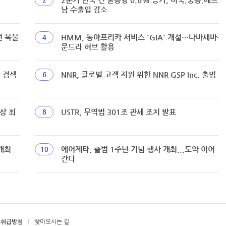
남 수출입 감소
선 복불
HMM, 동아프리카 서비스 'GIA' 개설…나바셰바·
4
문드라 허브 활용
짜 검색
NNR, 글로벌 고객 지원 위한 NNR GSP Inc. 출범
6
상 최
USTR, 무역법 301조 관세 조치 발표
8
개최
에어제타, 출범 1주년 기념 행사 개최...도약 이어
10
간다
 취급방침
찾아오시는 길