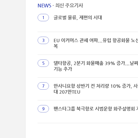
NEWS
- 최신 주요기사
글로벌 물류, 재편의 시대
1
EU 이커머스 관세 여파...유럽 항공화물 노
3
복
델타항공, 2분기 화물매출 39% 증가...날
5
기능 추가
만사니요항 상반기 컨 처리량 10% 증가, 사
7
대 207만TEU
팬스타그룹 북극항로 시범운항 화주설명회 
9