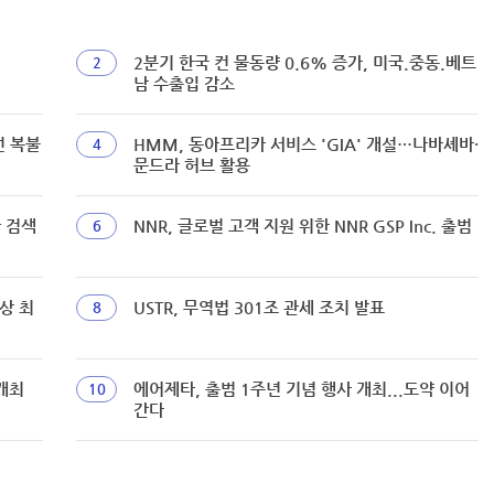
2분기 한국 컨 물동량 0.6% 증가, 미국.중동.베트
2
남 수출입 감소
선 복불
HMM, 동아프리카 서비스 'GIA' 개설…나바셰바·
4
문드라 허브 활용
짜 검색
NNR, 글로벌 고객 지원 위한 NNR GSP Inc. 출범
6
상 최
USTR, 무역법 301조 관세 조치 발표
8
개최
에어제타, 출범 1주년 기념 행사 개최...도약 이어
10
간다