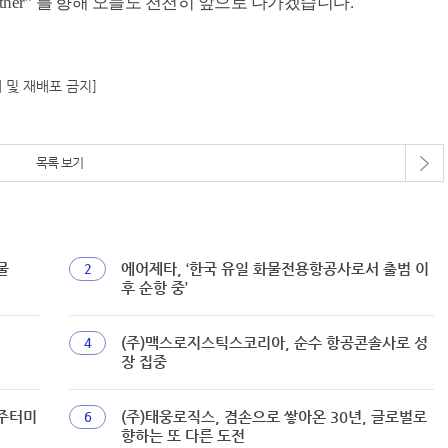
ppy Together” 를 향해 오늘도 천천히 앞으로 나가겠습니다.
재 및 재배포 금지]
목록 보기
물
에어제타, ‘한국 유일 화물전용항공사로서 출범 이
2
후 순항 중’
(주)맥스로지스틱스코리아, 순수 항공콘솔사로 성
4
장 집중
화주터미
(주)태웅로직스, 겸손으로 쌓아온 30년, 글로벌로
6
향하는 또 다른 도전