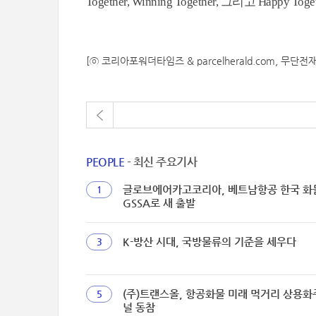
Together, Winning Together, 그리고 Ha
[ⓒ 코리아포워더타임즈 & parcelherald.com, 무단전
PEOPLE
- 최신 주요기사
글로브에어카고코리아, 베트남항공 한국 화
1
GSSA로 새 출발
K-방산 시대, 국방물류의 기준을 세우다
3
(주)트랜스올, 항공화물 미래 먹거리 상용
5
널 동참