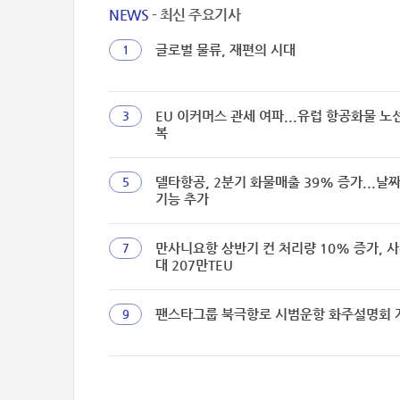
NEWS
- 최신 주요기사
글로벌 물류, 재편의 시대
1
EU 이커머스 관세 여파...유럽 항공화물 노
3
복
델타항공, 2분기 화물매출 39% 증가...날
5
기능 추가
만사니요항 상반기 컨 처리량 10% 증가, 사
7
대 207만TEU
팬스타그룹 북극항로 시범운항 화주설명회 
9