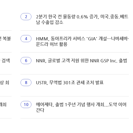
2분기 한국 컨 물동량 0.6% 증가, 미국.중동.베트
2
남 수출입 감소
선 복불
HMM, 동아프리카 서비스 'GIA' 개설…나바셰바·
4
문드라 허브 활용
짜 검색
NNR, 글로벌 고객 지원 위한 NNR GSP Inc. 출범
6
상 최
USTR, 무역법 301조 관세 조치 발표
8
개최
에어제타, 출범 1주년 기념 행사 개최...도약 이어
10
간다