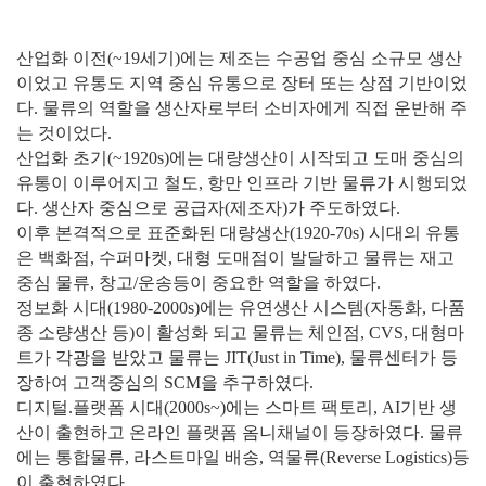
산업화 이전(~19세기)에는 제조는 수공업 중심 소규모 생산
이었고 유통도 지역 중심 유통으로 장터 또는 상점 기반이었
다. 물류의 역할을 생산자로부터 소비자에게 직접 운반해 주
는 것이었다.
산업화 초기(~1920s)에는 대량생산이 시작되고 도매 중심의
유통이 이루어지고 철도, 항만 인프라 기반 물류가 시행되었
다. 생산자 중심으로 공급자(제조자)가 주도하였다.
이후 본격적으로 표준화된 대량생산(1920-70s) 시대의 유통
은 백화점, 수퍼마켓, 대형 도매점이 발달하고 물류는 재고
중심 물류, 창고/운송등이 중요한 역할을 하였다.
정보화 시대(1980-2000s)에는 유연생산 시스템(자동화, 다품
종 소량생산 등)이 활성화 되고 물류는 체인점, CVS, 대형마
트가 각광을 받았고 물류는 JIT(Just in Time), 물류센터가 등
장하여 고객중심의 SCM을 추구하였다.
디지털.플랫폼 시대(2000s~)에는 스마트 팩토리, AI기반 생
산이 출현하고 온라인 플랫폼 옴니채널이 등장하였다. 물류
에는 통합물류, 라스트마일 배송, 역물류(Reverse Logistics)등
이 출현하였다.