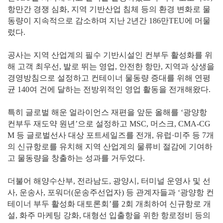
항만간 경쟁 심화, 지역 기반산업 침체 등의 환경 변화로 물
동량이 지속적으로 감소하며 지난 2년간 186만TEU에 머물
렀다.
공사는 지역 산업계의 필수 기반시설인 컨부두 활성화를 위
해 고객 최우선, 발로 뛰는 영업, 안전한 항만, 지역과 상생을
경영방침으로 설정하고 컨테이너 물동량 증대를 위해 연평
균 140여 건에 달하는 전방위적인 영업 활동을 전개해왔다.
특히 글로벌 해운 얼라이언스 재편을 앞둔 올해를 ‘광양항
컨부두 재도약 원년’으로 설정하고 MSC, 머스크, CMA-CG
M 등 글로벌선사 대상 포트세일즈를 전개, 유럽·미주 등 7개
의 신규항로를 유치해 지역 산업계의 물류비 절감에 기여하
고 물동량을 창출하는 성과를 거두었다.
더불어 해양수산부, 전라남도, 광양시, 터미널 운영사 및 선
사, 운송사, 포워더(운송주선업자) 등 관계자들과 ‘광양항 컨
테이너 부두 활성화 대토론회’를 2회 개최하여 신규항로 개
설, 화주 마케팅 강화, 대형선 입출항을 위한 항로정비 등의